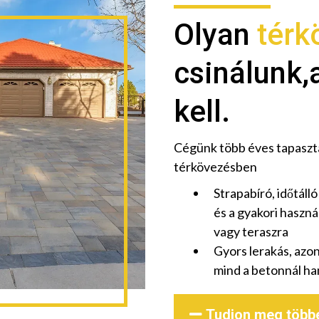
Olyan
térk
csinálunk,
kell.
Cégünk több éves tapasztal
térkövezésben
Strapabíró, időtálló
és a gyakori haszná
vagy teraszra
Gyors lerakás, azon
mind a betonnál ham
Tudjon meg több