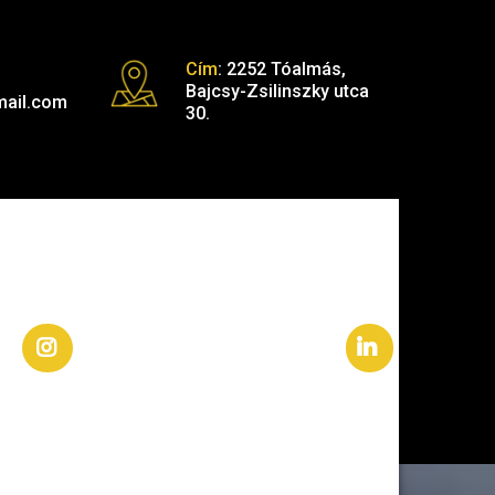
Cím
:
2252 Tóalmás,
Bajcsy-Zsilinszky utca
mail.com
30.