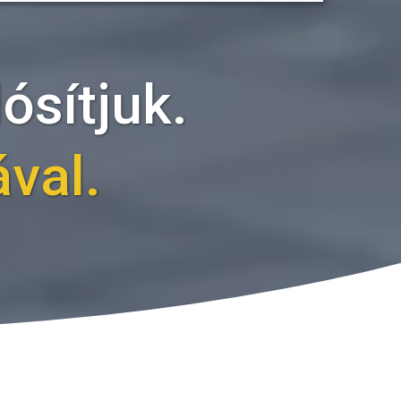
ósítjuk.
val.