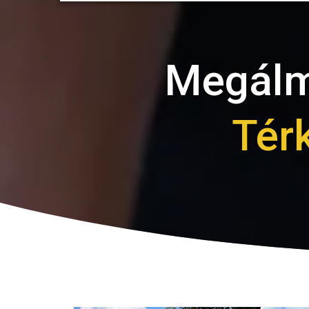
Megálmo
Tér