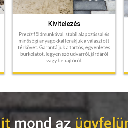
Kivitelezés
Precíz földmunkával, stabil alapozással és
minőségi anyagokkal lerakjuk a választott
térkövet. Garantáljuk a tartós, egyenletes
burkolatot, legyen szó udvarról, járdáról
vagy behajtóról.
it
mond az
ügyfelü