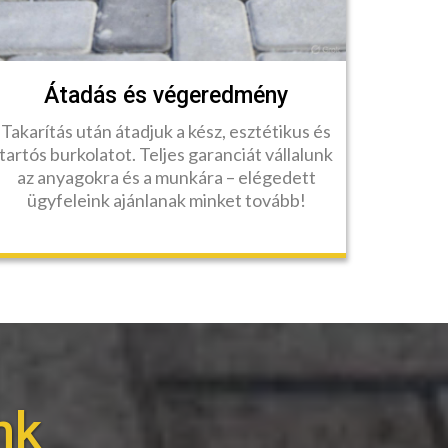
Átadás és végeredmény
Takarítás után átadjuk a kész, esztétikus és
tartós burkolatot. Teljes garanciát vállalunk
az anyagokra és a munkára – elégedett
ügyfeleink ajánlanak minket tovább!
nk