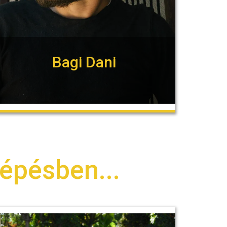
Bagi Dani
épésben...