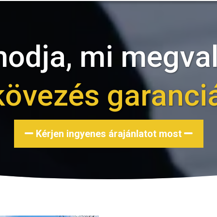
dja, mi megval
kövezés garanciá
Kérjen ingyenes árajánlatot most