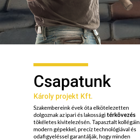
Csapatunk
Károly projekt Kft.
Szakembereink évek óta elkötelezetten
dolgoznak az ipari és lakossági
térkövezés
tökéletes kivitelezésén. Tapasztalt kollégái
modern gépekkel, precíz technológiával és
odafigyeléssel garantálják, hogy minden