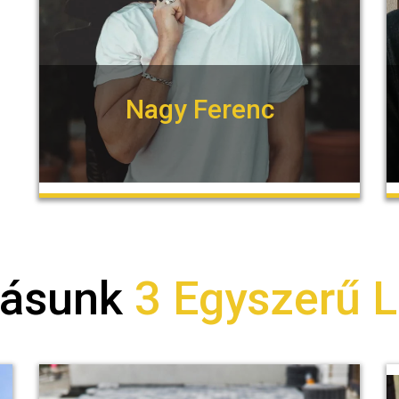
Nagy Ferenc
tásunk
3 Egyszerű L