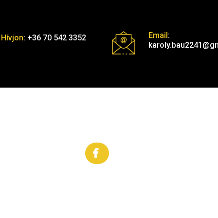
Email
:
Hívjon
:
+36 70 542 3352
karoly.bau2241@g