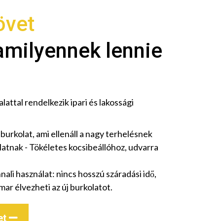
övet
amilyennek lennie
attal rendelkezik ipari és lakossági
 burkolat, ami ellenáll a nagy terhelésnek
latnak - Tökéletes kocsibeállóhoz, udvarra
nali használat: nincs hosszú száradási idő,
ar élvezheti az új burkolatot.
et