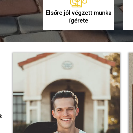
Elsőre jól végzett munka
ígérete
nk