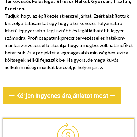
Térkövezés Felesleges Stressz Nélkül. Gyorsan, Tisztán,
Precízen.
Tudjuk, hogy az építkezés stresszel járhat. Ezért alakítottuk
ki szolgáltatásainkat úgy, hogy a térkövezés folyamata a
lehető leggyorsabb, legtisztább és legátláthatóbb legyen
számodra. Profi csapatunk precíz tervezéssel és hatékony
munkaszervezéssel biztosítja, hogy a megbeszélt határidőket
betartsuk, és a projektet a legmagasabb minőségben, extra
költségek nélkül fejezzük be. Ha gyors, de megalkuvás
nélküli minőségi munkát keresel, jó helyen jársz.
Kérjen ingyenes árajánlatot most