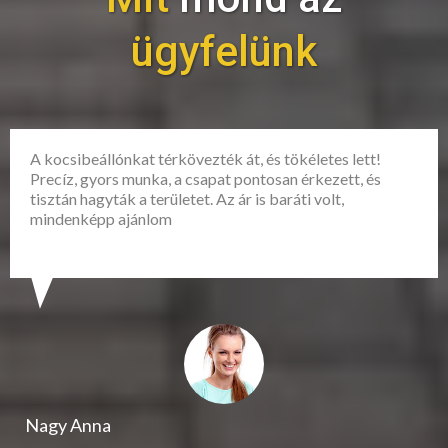
ügyfelünk
A kocsibeállónkat térkövezték át, és tökéletes lett!
Precíz, gyors munka, a csapat pontosan érkezett, és
tisztán hagyták a területet. Az ár is baráti volt,
mindenképp ajánlom
Nagy Anna