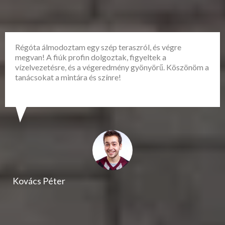
Régóta álmodoztam egy szép teraszról, és végre
megvan! A fiúk profin dolgoztak, figyeltek a
vízelvezetésre, és a végeredmény gyönyörű. Köszönöm a
tanácsokat a mintára és színre!
Kovács Péter