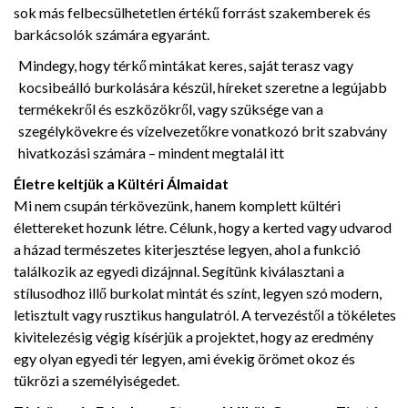
sok más felbecsülhetetlen értékű forrást szakemberek és
barkácsolók számára egyaránt.
Mindegy, hogy térkő mintákat keres, saját terasz vagy
kocsibeálló burkolására készül, híreket szeretne a legújabb
termékekről és eszközökről, vagy szüksége van a
szegélykövekre és vízelvezetőkre vonatkozó brit szabvány
hivatkozási számára – mindent megtalál itt
Életre keltjük a Kültéri Álmaidat
Mi nem csupán térkövezünk, hanem komplett kültéri
élettereket hozunk létre. Célunk, hogy a kerted vagy udvarod
a házad természetes kiterjesztése legyen, ahol a funkció
találkozik az egyedi dizájnnal. Segítünk kiválasztani a
stílusodhoz illő burkolat mintát és színt, legyen szó modern,
letisztult vagy rusztikus hangulatról. A tervezéstől a tökéletes
kivitelezésig végig kísérjük a projektet, hogy az eredmény
egy olyan egyedi tér legyen, ami évekig örömet okoz és
tükrözi a személyiségedet.